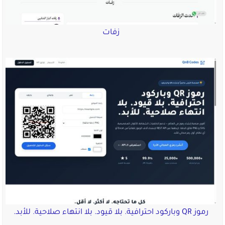
زفات
رموز QR وباركود احترافية. بلا قيود. بلا انتهاء صلاحية. للأبد.