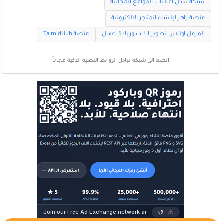
شبكة تبادل اعلانات المواقع المجانية
منصة زاهر لإنشاء المتاجر الالكترونية
المزمل اونلاين تطوير الذات وريادة اعمال
منصة TalmidHub
انضم الى شبكة تبادل الروابط النصية الذكية مجاناً