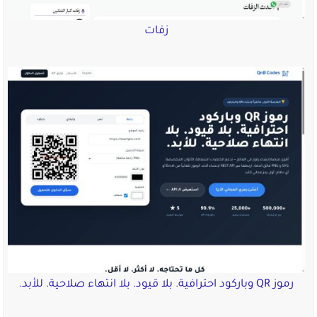
زفات
رموز QR وباركود احترافية. بلا قيود. بلا انتهاء صلاحية. للأبد.