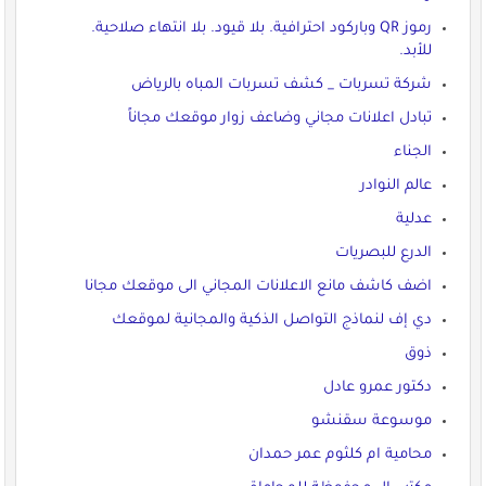
رموز QR وباركود احترافية. بلا قيود. بلا انتهاء صلاحية.
للأبد.
شركة تسربات _ كشف تسربات المباه بالرياض
تبادل اعلانات مجاني وضاعف زوار موقعك مجاناً
الجناء
عالم النوادر
عدلية
الدرع للبصريات
اضف كاشف مانع الاعلانات المجاني الى موقعك مجانا
دي إف لنماذج التواصل الذكية والمجانية لموقعك
ذوق
دكتور عمرو عادل
موسوعة سقنشو
محامية ام كلثوم عمر حمدان