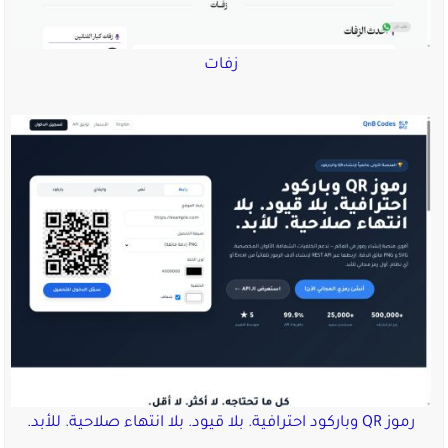
زفات
رموز QR وباركود احترافية. بلا قيود. بلا انتهاء صلاحية. للأبد.