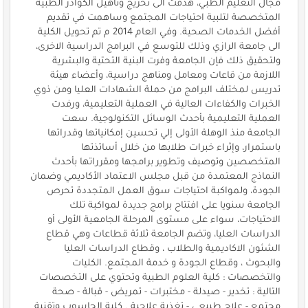
مجال التعليم الطبي، هدفت الى تخريج وتأهيل الكوادر الطبية
المتخصصة لتلبية احتياجات المجتمع وساهمت في تقديم
أفضل الخدمات الصحية. وفي العام 2014 م تم تحويل الكلية
الى جامعة الرازي وذلك للتوسع في البرامج الدراسية الاخرى،
ولتحقيق ذلك فإن الجامعة وفرت البنية التحتية والبشرية
اللازمة من قاعات ومعامل ومناهج دراسية، وأعضاء هيئة
تدريس لمختلف البرامج من حملة الشهادات العليا ومن ذوي
الخبرات والكفاءات العالية في العملية التعليمية، ورفدت
العملية التعليمية بأحدث الوسائل التكنولوجية. سعت
الجامعة منذ الوهلة الأولى إلي تحسين إمكانياتها وقدراتها
باستمرار، وإثراء خبرات طلابها من خلال أساتذتها
المتخصصين وتوصيف وتطوير برامجها ومقرراتها بأحدث
النماذج المعتمدة من قبل مجلس الاعتماد الأكاديمي وضمان
الجودة، ولمواكبة احتياجات سوق العمل المتجددة تحرص
الجامعة سنويا على افتتاح برامج جديدة لمواكبة تلك
الاحتياجات، سواء على مستوى المرحلة الجامعية الأولى أو
الدراسات العليا، وتضم الجامعة ثلاثة قطاعات وهي قطاع
الشئون الاكاديمية والطلاب ، وقطاع الدراسات العليا
والبحوث ، وقطاع الجودة و خدمة المجتمع. الكليات
والتخصصات : كلية العلوم الطبية وتحتوي على التخصصات
التالية : تخدير - صيدلة - مختبرات - تمريض - قبالة - صحة
مجتمع - علاج طبيعي - تغذية علاجية . كلية الحاسوب وتقنية