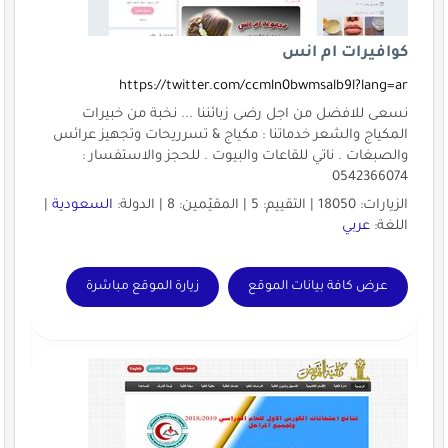
كوافيرات ام انس
https://twitter.com/ccmln0bwmsalb9l?lang=ar
نسعى للافضل من اجل رضى زبائننا ... نخبة من خبيرات
المكياج والشعر خدماتنا : مكياج & تسرريحات وتجهيز عرائس
والصبغات . ناتي للقاعات والبيوت . للحجز والاستفسار :
0542366074
الزيارات: 18050 | التقييم: 5 | المقيّمين: 8 | الدولة:
السعودية
|
اللغة:
عربي
عرض كافة بيانات الموقع
زيارة الموقع مباشرة