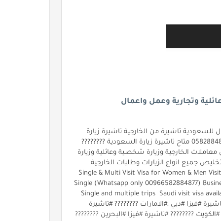
ائلية وتجارية وعمل واعمال
‏تاشيرة زيارة لحريم ولرجال للسعودية ‏تاشيرة من الخارجية تاشيرة زيارة
عائلية تاشيرة زيارة شخصية تاشيرة زيارة اعمال ‏واتساب فقط 0582884877 متاح تاشيرة زيارة السعودية ????????
ملات الخارجية وزيارة شخصية وعائلية وزيارة
خليص جميع انواع الزيارات وطلبات الخارجية
المعلقة والمرفوضة او لم يتم الرد ‏???????? #Visit #Visa #Saudi_Arabia ‏Single & Multi Visit Visa for Women & Men
to Saudi Arabia ‏Family Visit Visa ‏Personal Visit Visa ‏Business Visit Visa ‏(Whatsapp only 00966582884877) ‏Single
Enter & Multiple ‏FOR ALL NATIONALITIES ‏Saudi visit visa available ???????? Tourism ‏ Single and multiple trips
FOR ALL NATION ‏(Whatsapp only 00966582884877) #تاشيرة #فيزا #دبي ,#الامارات ???????? #تاشيرة
#الكويت ???????? #تاشيرة #فيزا #البحرين ????????