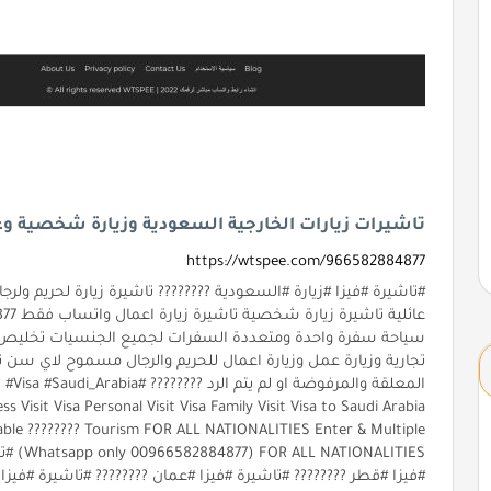
تاشيرات زيارات الخارجية السعودية وزيارة شخصية وع
https://wtspee.com/966582884877
#تاشيرة‬⁩ #فيزا ⁧‫#زيارة‬⁩ ⁧‫#السعودية‬⁩ ???????? 
سياحة سفرة واحدة ومتعددة السفرات لجميع الجنسيات تخليص معا
تجارية وزيارة عمل وزيارة اعمال للحريم والرجال مسموح لاي سن ت
‏ALITIES
#فيزا #قطر ???????? #تاشيرة #فيزا #عمان ???????? #تاشيرة #فيزا 