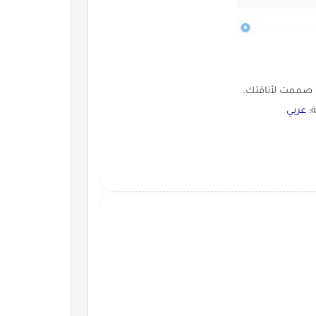
ة:
عربي