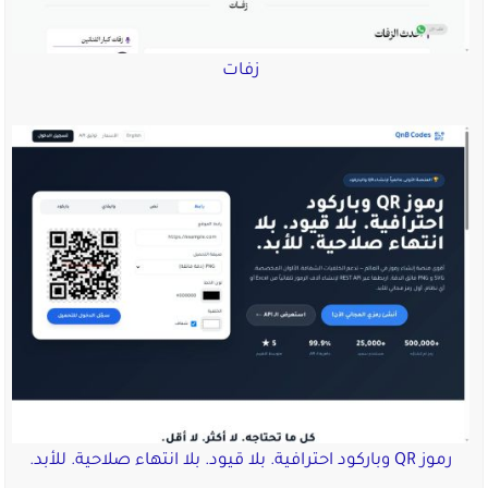
زفات
رموز QR وباركود احترافية. بلا قيود. بلا انتهاء صلاحية. للأبد.