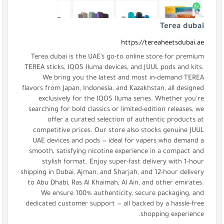
Terea dubai
https://tereaheetsdubai.ae
Terea dubai is the UAE’s go-to online store for premium
TEREA sticks, IQOS Iluma devices, and JUUL pods and kits.
We bring you the latest and most in-demand TEREA
flavors from Japan, Indonesia, and Kazakhstan, all designed
exclusively for the IQOS Iluma series. Whether you're
searching for bold classics or limited-edition releases, we
offer a curated selection of authentic products at
competitive prices. Our store also stocks genuine JUUL
UAE devices and pods — ideal for vapers who demand a
smooth, satisfying nicotine experience in a compact and
stylish format. Enjoy super-fast delivery with 1-hour
shipping in Dubai, Ajman, and Sharjah, and 12-hour delivery
to Abu Dhabi, Ras Al Khaimah, Al Ain, and other emirates.
We ensure 100% authenticity, secure packaging, and
dedicated customer support — all backed by a hassle-free
shopping experience.