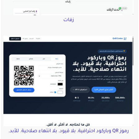
زفات
رموز QR وباركود احترافية. بلا قيود. بلا انتهاء صلاحية. للأبد.