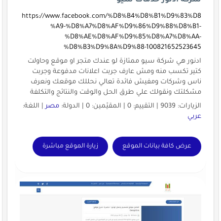
شركة ادنور خدمات سيو
https://www.facebook.com/%D8%B4%D8%B1%D9%83%D8
%A9-%D8%A7%D8%AF%D9%86%D9%88%D8%B1-
%D8%AE%D8%AF%D9%85%D8%A7%D8%AA-
%D8%B3%D9%8A%D9%88-100821652523645
ادنور هي شركة سيو ممتازة لو عندك متجر او موقع وحاولت
كتير تكسب منه ومش عارف جربت اعلانات مدفوعة وجربت
ناس وشركات ومفيش فائدة تعالي نحللك موقعك ونعرف
مشكلتك ونقولك علي طرق الحل والوقت والنتائج والتكلفة
الزيارات: 9039 | التقييم: 0 | المقيّمين: 0 | الدولة:
مصر
| اللغة:
عربي
عرض كافة بيانات الموقع
زيارة الموقع مباشرة