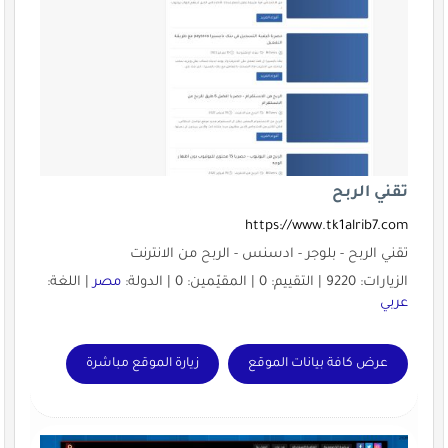
تقني الربح
https://www.tk1alrib7.com
تقني الربح - بلوجر - ادسنس - الربح من الانترنت
الزيارات: 9220 | التقييم: 0 | المقيّمين: 0 | الدولة:
مصر
| اللغة:
عربي
عرض كافة بيانات الموقع
زيارة الموقع مباشرة