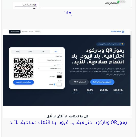
زفات
رموز QR وباركود احترافية. بلا قيود. بلا انتهاء صلاحية. للأبد.