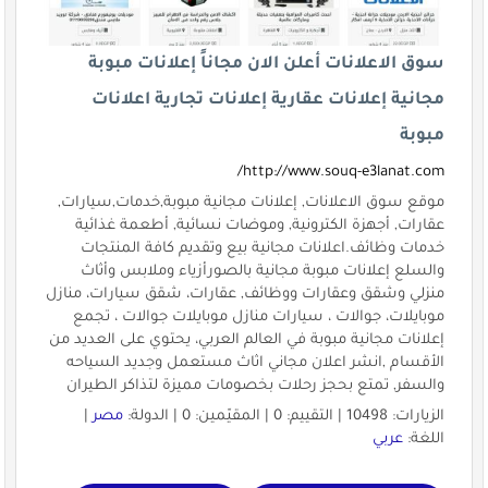
سوق الاعلانات أعلن الان مجاناً إعلانات مبوبة
مجانية إعلانات عقارية إعلانات تجارية اعلانات
مبوبة
http://www.souq-e3lanat.com/
موقع سوق الاعلانات, إعلانات مجانية مبوبة,خدمات,سيارات,
عقارات, أجهزة الكترونية, وموضات نسائية, أطعمة غذائية
خدمات وظائف.اعلانات مجانية بيع وتقديم كافة المنتجات
والسلع إعلانات مبوبة مجانية بالصورأزياء وملابس وأثاث
منزلي وشقق وعقارات ووظائف, عقارات، شقق سيارات، منازل
موبايلات، جوالات ، سيارات منازل موبايلات جوالات ، تجمع
إعلانات مجانية مبوبة في العالم العربي، يحتوي على العديد من
الأقسام ,انشر اعلان مجاني اثاث مستعمل وجديد السياحه
والسفر, ‏تمتع بحجز رحلات بخصومات مميزة لتذاكر الطيران
الزيارات: 10498 | التقييم: 0 | المقيّمين: 0 | الدولة:
مصر
|
اللغة:
عربي