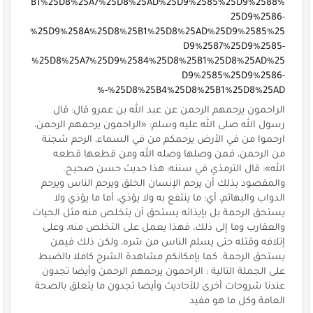
B1%25D8%25A7%25D8%25AD%25D9%2585%25D9%2588%
25D9%2586-
%25D9%258A%25D8%25B1%25D8%25AD%25D9%2585%25
D9%2587%25D9%2585-
%25D8%25A7%25D9%2584%25D8%25B1%25D8%25AD%25
D9%2585%25D9%2586-
%25D8%25B4%25D8%25B1%25D8%25AD-%
الراحمون يرحمهم الرحمن عن عبد الله بن عمرو قال: قال
رسول الله صلى الله عليه وسلم: «الراحمون يرحمهم الرحمن،
ارحموا من في الأرض يرحمكم من في السماء، الرحم شجنة
من الرحمن، فمن وصلها وصله الله ومن قطعها قطعه
الله»: قال الترمذي في سننه: هذا حديث حسن صحيح.
والمقصود بذلك أن يرحم الإنسان الخلق ويرحم الناس ويرحم
الدواب والبهائم، أي: ما ينتفع به ولا يؤذي، أما ما يؤذي ولا
يستحق الرحمة بل بإيذائه يستحق أن يتخلص منه مثل الحيات
والعقارب وما إلى ذلك، فهذا يعمل على التخلص منه، وعلى
إتلافه وقتله حتى يسلم الناس من شره، ولكن ذلك فيمن
يستحق الرحمة. كما بإمكانكم مشاهدة الشرح كاملا بالضبط
على الجملة التالية : الراحمون يرحمهم الرحمن وأيضا تجدون
عندنا شروحات أخرى للأحاديث وأيضا تجدون ما يتعلق بالصحة
العامة وكل ما هو مفيد