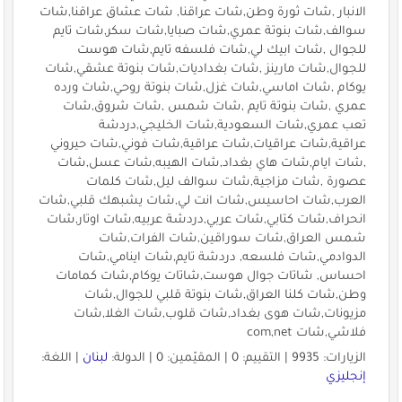
الانبار ,شات ثورة وطن,شات عراقنا, شات عشاق عراقنا,شات
سوالف,شات بنوتة عمري,شات صبايا,شات سكر,شات تايم
للجوال ,شات ابيك لي,شات فلسفه تايم,شات هوست
للجوال,شات مارينز ,شات بغداديات,شات بنوتة عشقي,شات
يوكام ,شات اماسي,شات غزل,شات بنوتة روحي,شات ورده
عمري ,شات بنوتة تايم ,شات شمس ,شات شروق,شات
تعب عمري,شات السعودية,شات الخليجي,دردشة
عراقية,شات عراقيات,شات عراقية,شات فوني,شات حيروني
,شات ايام,شات هاي بغداد,شات الهيبه,شات عسل,شات
عصورة ,شات مزاجية,شات سوالف ليل,شات كلمات
العرب,شات احاسيس,شات انت لي,شات يشبهك قلبي,شات
انحراف,شات كتابي,شات عربي,دردشة عربيه,شات اوتار,شات
شمس العراق,شات سوراقين,شات الفرات,شات
الدوادمي,شات فلسعه, دردشة تايم,شات اينامي,شات
احساس, شاتات جوال هوست,شاتات يوكام,شات كمامات
وطن,شات كلنا العراق,شات بنوتة قلبي للجوال,شات
مزيونات,شات هوى بغداد,شات قلوب,شات الغلا,شات
فلاشي,شات com,net
الزيارات: 9935 | التقييم: 0 | المقيّمين: 0 | الدولة:
لبنان
| اللغة:
إنجليزي