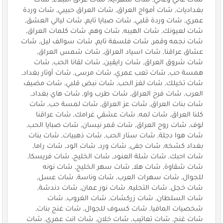
شات غالي وغالي, شات سهراية, شات عراق النبلاء, شات
بغداديات, شات أمواج العراق, شات العراق حبيبي, شات وردة
عمري, شات وردة قلبي, شات صبايا تايم, شات ليالي العشق,
شات لعيونك, شات الهيبه, شات وهم, شات كلمات العراق,
شات نجمه وقمر, شات فلسفة تايم, شات سوالف ليل, شات
عشاق عراقنا, شات اسياد العراق, شات شمس العراق,
شات شروق العراق, شات رايقين, شات لقانا الحب, شات
همسة حب, شات تعب عمري, شات مرسى, شات أوتار بغداد,
شات تخيلك, شات لغز الحب, شات نبض قلبي, شات مضيف
العرب, شات فرح العراق, شات طرب واو, شات هاي بغداد,
شات بنات العراق, شات عز العراق, شات لمسة حب, شات
كلنا العراق, شات لمه, شات عشقي غرامك, شات عراقنا
لوف, شات روح العراق, شات قمر نيسان, شات صبايا الحب,
شات هوا دجلة, شات ستار الحب, شات ذهبيات, شات بنات
بغداد كشخه, شات جفى, شات ورد, شات الود, شات راما,
شات احبك, شات شلة العنود, شات الخليج, شات فريسكا,
شات شقاوة, شات هلا, شات سهر الخليج, شات نونه
للجوال, شات سهرات العرب, شات وناسة, شات عسل,
شات خجل, شات التحليه, شات نور عمان, شات دندشة,
شات السلطان, شات زركشات, شات الغروب, شات
شخصيات المافيا, شات كسوف للجوال, شات غنج بنات,
شات غنج, شات تعاتيب, شات خلان, شات انت عمري, شات