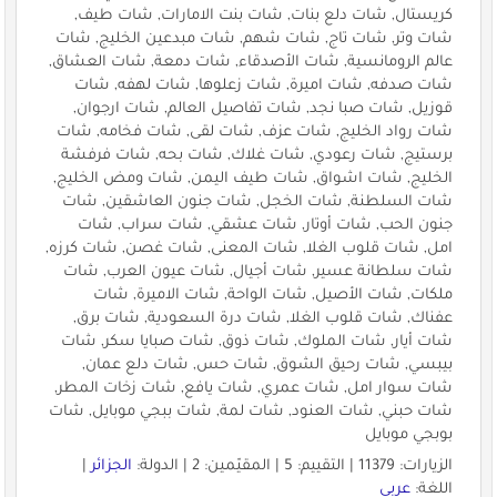
كريستال, شات دلع بنات, شات بنت الامارات, شات طيف,
شات وتر, شات تاج, شات شهم, شات مبدعين الخليج, شات
عالم الرومانسية, شات الأصدقاء, شات دمعة, شات العشاق,
شات صدفه, شات اميرة, شات زعلوها, شات لهفه, شات
قوزيل, شات صبا نجد, شات تفاصيل العالم, شات ارجوان,
شات رواد الخليج, شات عزف, شات لقى, شات فخامه, شات
برستيج, شات رعودي, شات غلاك, شات بحه, شات فرفشة
الخليج, شات اشواق, شات طيف اليمن, شات ومض الخليج,
شات السلطنة, شات الخجل, شات جنون العاشقين, شات
جنون الحب, شات أوتار, شات عشقي, شات سراب, شات
امل, شات قلوب الغلا, شات المعنى, شات غصن, شات كرزه,
شات سلطانة عسير, شات أجيال, شات عيون العرب, شات
ملكات, شات الأصيل, شات الواحة, شات الاميرة, شات
عفناك, شات قلوب الغلا, شات درة السعودية, شات برق,
شات أيار, شات الملوك, شات ذوق, شات صبايا سكر, شات
بيبسي, شات رحيق الشوق, شات حس, شات دلع عمان,
شات سوار امل, شات عمري, شات يافع, شات زخات المطر,
شات حبني, شات العنود, شات لمة, شات ببجي موبايل, شات
بوبجي موبايل
الزيارات: 11379 | التقييم: 5 | المقيّمين: 2 | الدولة:
الجزائر
|
اللغة:
عربي