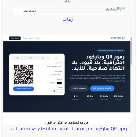
زفات
رموز QR وباركود احترافية. بلا قيود. بلا انتهاء صلاحية. للأبد.