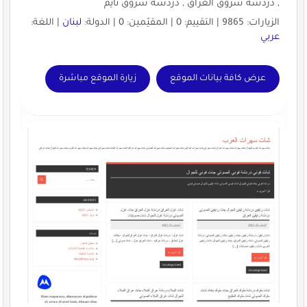
, دردشة شروق العراق , دردشة شروق تايم
الزيارات: 9865 | التقييم: 0 | المقيّمين: 0 | الدولة:
لبنان
| اللغة:
عربي
عرض كافة بيانات الموقع
زيارة الموقع مباشرة