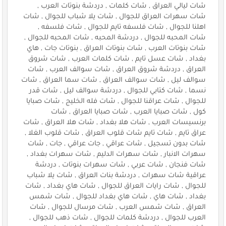
شات ليالي العراق , شات كلمات , دردشة بنوتات العرب ,
شات سهرات العراق للجوال , شات يلا شباب للجوال , شات
اهلنا للجوال , شات فلسفه تايم للجوال , شات فلسفه ,
شات المحبه للجوال , دردشة المحبه , شات المحبه للجوال ,
شات بنوتات العرب , شات بنوتات العراق , بنوتات جات , هاي
بغداد , شات عسل تايم , شات كلمات العرب , شات شروق
العراق , دردشة شروق العراق , شات سوالف العرب , شات
سوالف ليل , شات سوالف العراق , شات سما العراق , شات
نسما , شات كتابي للجوال , دردشة سوالف ليل , شات قدر
للجوال , شات عراقنا للجوال , شات فله الخليج , شات صبايا
كول , شات صبايا العرب , شات صبايا العراق , شات
برنسيسات العرب , شات هلا بغداد , شات هلا العراق , شات
عراق تايم , شات تايم شات قلوب العراق , شات قلوب الغلا ,
شات بدون تسجيل , شات عراقي , جات عراقي , جات , شات
سهرات الانبار , شات سهرات الدليم , شات سهرات بغداد ,
شات فنجان , شات عربي , شات سهرات بنوتات , دردشة
عراقية شات سهرات , دردشة بنات العراق , شات يلا شباب
للجوال , شات رايات العراق للجوال , شات هاي بغداد , شات
بغداد , شات هاي , شات هاي بغداد للجوال , شات شمس
العراق , شات شمس العرب , شات مرسال للجوال , شات
العرب للجوال , دردشة كلمات للجوال , شات ذهب للجوال ,