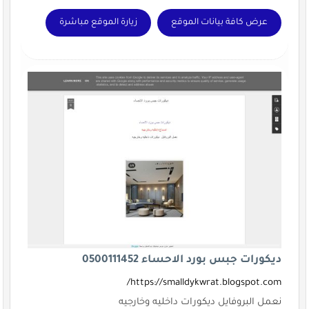
عرض كافة بيانات الموقع
زيارة الموقع مباشرة
ديكورات جبس بورد الاحساء 0500111452
https://smalldykwrat.blogspot.com/
نعمل البروفايل ديكورات داخليه وخارجيه