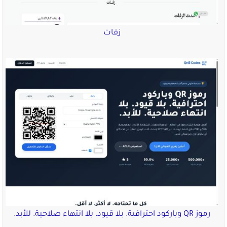
زفات
رموز QR وباركود احترافية. بلا قيود. بلا انتهاء صلاحية. للأبد.