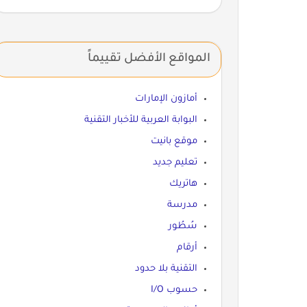
المواقع الأفضل تقييماً
أمازون الإمارات
البوابة العربية للأخبار التقنية
موقع بانيت
تعليم جديد
هاتريك
مدرسة
سُطُور
أرقام
التقنية بلا حدود
حسوب I/O