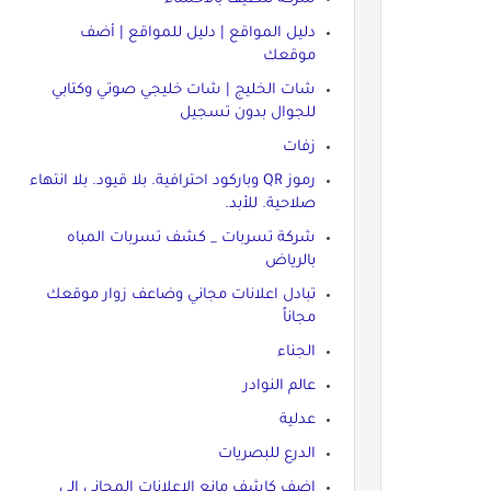
دليل المواقع | دليل للمواقع | أضف
موقعك
شات الخليج | شات خليجي صوتي وكتابي
للجوال بدون تسجيل
زفات
رموز QR وباركود احترافية. بلا قيود. بلا انتهاء
صلاحية. للأبد.
شركة تسربات _ كشف تسربات المباه
بالرياض
تبادل اعلانات مجاني وضاعف زوار موقعك
مجاناً
الجناء
عالم النوادر
عدلية
الدرع للبصريات
اضف كاشف مانع الاعلانات المجاني الى