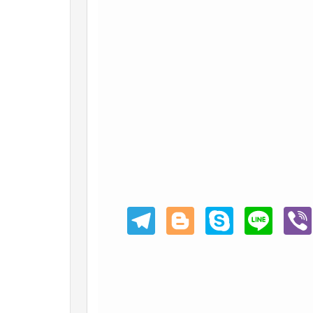
Teleg
Blogg
Skype
Line
Viber
ram
er