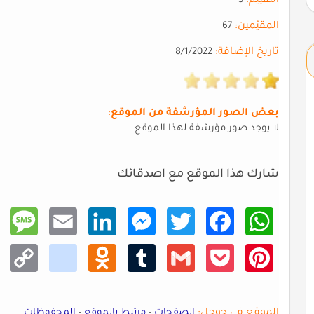
التقييم:
3
المقيّمين:
67
تاريخ الإضافة:
8/1/2022
بعض الصور المؤرشفة من الموقع
:
لا يوجد صور مؤرشفة لهذا الموقع
شارك هذا الموقع مع اصدقائك
Mess
Email
Linke
Mess
Twitt
Faceb
What
age
dIn
enger
er
ook
sApp
Copy
kik
Odno
Tumb
Gmail
Pocke
Pinte
Link
klass
lr
t
rest
niki
الموقع في جوجل:
الصفحات
-
مرتبط بالموقع
-
المحفوظات