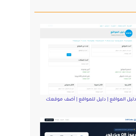
ليل المواقع | دليل للمواقع | أضف موقعك