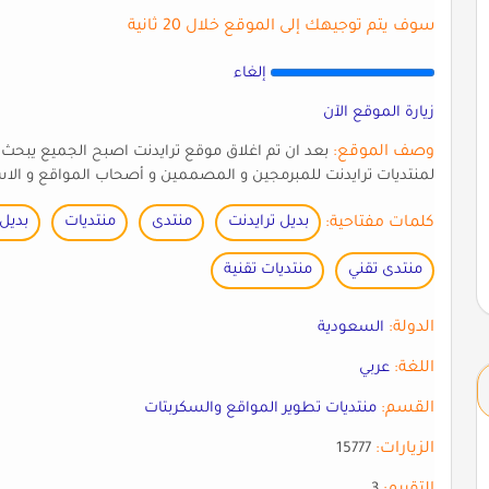
سوف يتم توجيهك إلى الموقع خلال 20 ثانية
إلغاء
زيارة الموقع الآن
وصف الموقع:
بعد ان تم اغلاق موقع ترايدنت اصبح الجميع يبحث 
لمنتديات ترايدنت للمبرمجين و المصممين و أصحاب المواقع و الا
كلمات مفتاحية:
بديل ترايدنت
منتدى
منتديات
بديل
منتدى تقني
منتديات تقنية
الدولة:
السعودية
اللغة:
عربي
القسم:
منتديات تطوير المواقع والسكربتات
الزيارات:
15777