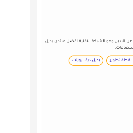
عن البديل وهو الشبكة التقنية افضل منتدى بديل
ستضافات.
 نقطة تطوير
بديل ديف بوينت