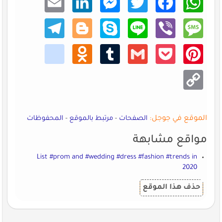
dIn
enger
er
ook
sApp
Teleg
Blogg
Skype
Line
Viber
Mess
ram
er
age
kik
Odno
Tumb
Gmail
Pocke
Pinte
klass
lr
t
rest
niki
Copy
Link
الموقع في جوجل:
الصفحات
-
مرتبط بالموقع
-
المحفوظات
مواقع مشابهة
List #prom and #wedding #dress #fashion #trends in
2020
حذف هذا الموقع