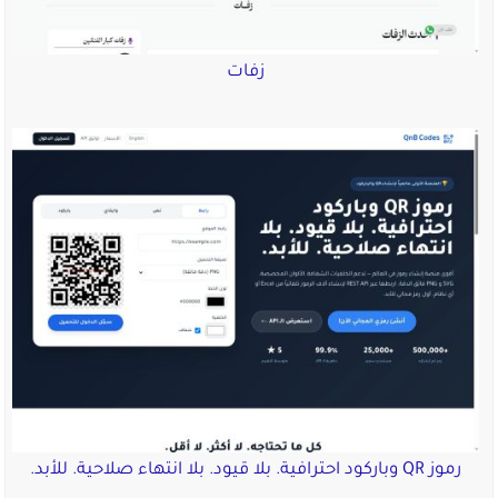
زفات
رموز QR وباركود احترافية. بلا قيود. بلا انتهاء صلاحية. للأبد.