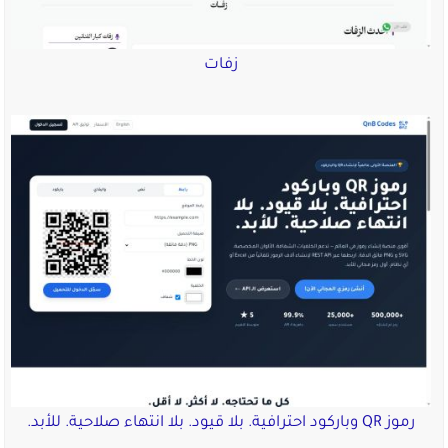
زفات
رموز QR وباركود احترافية. بلا قيود. بلا انتهاء صلاحية. للأبد.