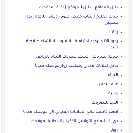
دليل المواقع | دليل للمواقع | أضف موقعك
شات الخليج | شات خليجي صوتي وكتابي للجوال بدون
تسجيل
زفات
رموز QR وباركود احترافية. بلا قيود. بلا انتهاء صلاحية.
للأبد.
شركة تسربات _ كشف تسربات المباه بالرياض
تبادل اعلانات مجاني وضاعف زوار موقعك مجاناً
الجناء
عالم النوادر
عدلية
الدرع للبصريات
اضف كاشف مانع الاعلانات المجاني الى موقعك مجانا
دي إف لنماذج التواصل الذكية والمجانية لموقعك
ذوق