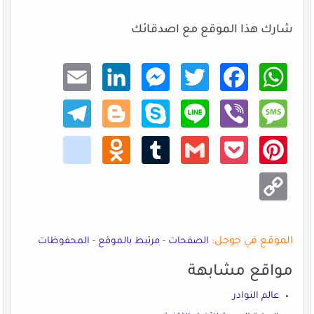
شارك هذا الموقع مع اصدقائك
Email
Linke
Mess
Twitt
Faceb
What
dIn
enger
er
ook
sApp
Teleg
Blogg
Skype
Line
Viber
Mess
ram
er
age
kik
Odno
Tumb
Gmail
Pocke
Pinte
klass
lr
t
rest
niki
Copy
Link
الموقع في جوجل:
الصفحات
-
مرتبط بالموقع
-
المحفوظات
مواقع مشابهة
عالم النوادر