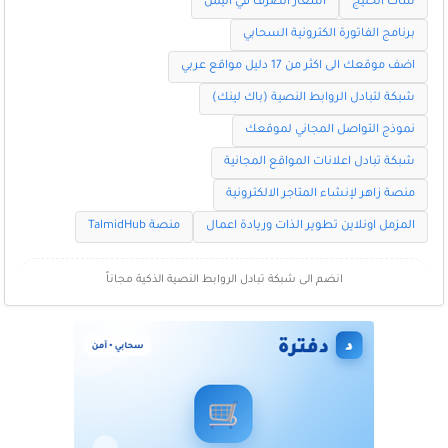
شات الخليج
اسعار الصرف في اليمن
برنامج الفاتورة الكترونية السحابي
اضف موقعك الى اكثر من 17 دليل مواقع عربي
شبكة لتبادل الروابط النصية (باك لينك)
نموذج التواصل المجاني لموقعك
شبكة تبادل اعلانات المواقع المجانية
منصة زاهر لإنشاء المتاجر الالكترونية
المزمل اونلاين تطوير الذات وريادة اعمال
منصة TalmidHub
انضم الى شبكة تبادل الروابط النصية الذكية مجاناً