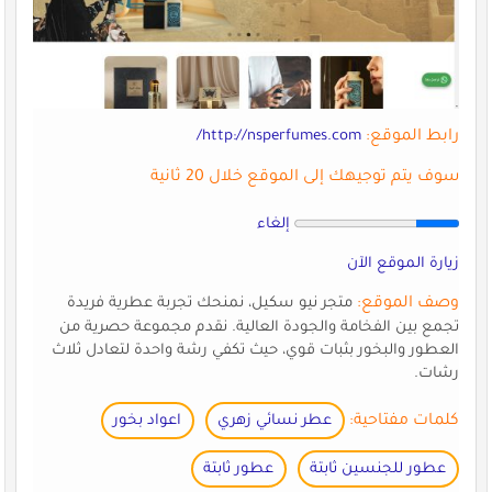
رابط الموقع:
http://nsperfumes.com/
سوف يتم توجيهك إلى الموقع خلال 20 ثانية
إلغاء
زيارة الموقع الآن
وصف الموقع:
متجر نيو سكيل، نمنحك تجربة عطرية فريدة
تجمع بين الفخامة والجودة العالية. نقدم مجموعة حصرية من
العطور والبخور بثبات قوي، حيث تكفي رشة واحدة لتعادل ثلاث
رشات.
كلمات مفتاحية:
عطر نسائي زهري
اعواد بخور
عطور للجنسين ثابتة
عطور ثابتة