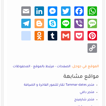
Email
Linke
Mess
Twitt
Faceb
What
dIn
enger
er
ook
sApp
Teleg
Blogg
Skype
Line
Viber
Mess
ram
er
age
kik
Odno
Tumb
Gmail
Pocke
Pinte
klass
lr
t
rest
niki
Copy
Link
الموقع في جوجل:
الصفحات
-
مرتبط بالموقع
-
المحفوظات
مواقع مشابهة
متجر Tammar-dates تمّار للتمور الفاخرة و الضيافة
متجر دافي
متجر شارمينج