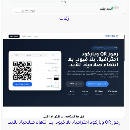
زفات
رموز QR وباركود احترافية. بلا قيود. بلا انتهاء صلاحية. للأبد.