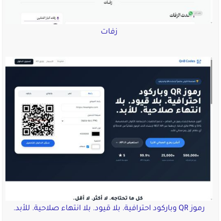
زفات
رموز QR وباركود احترافية. بلا قيود. بلا انتهاء صلاحية. للأبد.