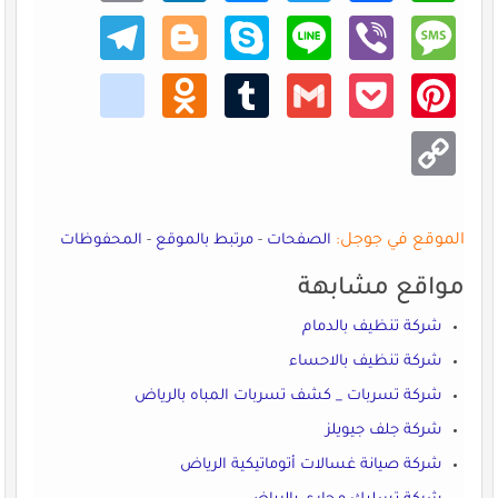
Teleg
Blogg
Skype
Line
Viber
Mess
ram
er
age
kik
Odno
Tumb
Gmail
Pocke
Pinte
klass
lr
t
rest
niki
Copy
Link
الموقع في جوجل:
الصفحات
-
مرتبط بالموقع
-
المحفوظات
مواقع مشابهة
شركة تنظيف بالدمام
شركة تنظيف بالاحساء
شركة تسربات _ كشف تسربات المباه بالرياض
شركة جلف جيويلز
شركة صيانة غسالات أتوماتيكية الرياض