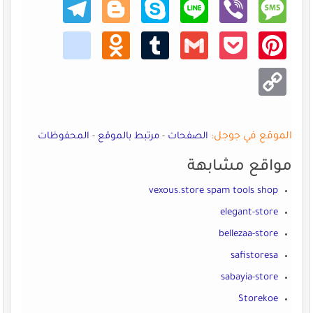
Teleg
Blogg
Skype
Line
Viber
Mess
ram
er
age
kik
Odno
Tumb
Gmail
Pocke
Pinte
klass
lr
t
rest
niki
Copy
Link
الموقع في جوجل:
الصفحات
-
مرتبط بالموقع
-
المحفوظات
مواقع مشابهة
vexous.store spam tools shop
elegant-store
bellezaa-store
safistoresa
sabayia-store
Storekoe