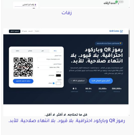
زفات
رموز QR وباركود احترافية. بلا قيود. بلا انتهاء صلاحية. للأبد.