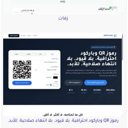
زفات
رموز QR وباركود احترافية. بلا قيود. بلا انتهاء صلاحية. للأبد.