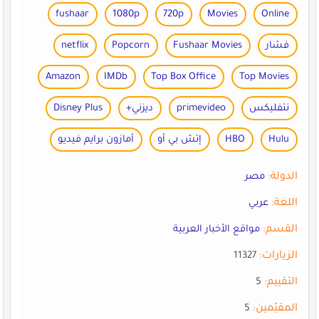
fushaar
1080p
720p
Movies
Online
فشار
Fushaar Movies
Popcorn
netflix
Amazon
IMDb
Top Box Office
Top Movies
نتفليكس
primevideo
ديزني+
Disney Plus
Hulu
HBO
إتش بي أو
أمازون برايم فيديو
الدولة:
مصر
اللغة:
عربي
القسم:
مواقع الأخبار العربية
الزيارات:
11327
التقييم:
5
المقيّمين:
5