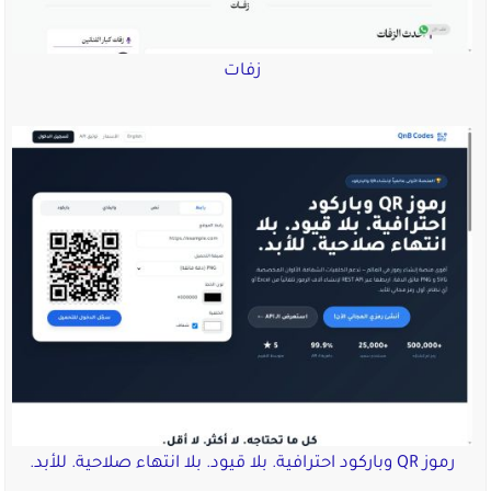
زفات
رموز QR وباركود احترافية. بلا قيود. بلا انتهاء صلاحية. للأبد.