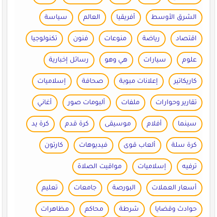
الشرق الأوسط
أفريقيا
العالم
سياسة
اقتصاد
رياضة
منوعات
فنون
تكنولوجيا
علوم
سيارات
هي وهو
رسائل إخبارية
كاريكاتير
إعلانات مبوبة
صحافة
إسلاميات
تقارير وحوارات
ملفات
ألبومات صور
أغاني
سينما
أفلام
موسيقى
كرة قدم
كرة يد
كرة سلة
ألعاب قوى
فيديوهات
كارتون
ترفيه
إسلاميات
مواقيت الصلاة
أسعار العملات
البورصة
جامعات
تعليم
حوادث وقضايا
شرطة
محاكم
مظاهرات