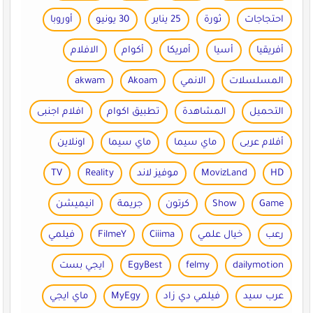
احتجاجات
ثورة
25 يناير
30 يونيو
أوروبا
أفريقيا
أسيا
أمريكا
أكوام
الافلام
المسلسلات
الانمي
Akoam
akwam
التحميل
المشاهدة
تطبيق اكوام
افلام اجنبى
أفلام عربى
ماي سيما
ماي سيما
اونلاين
HD
MovizLand
موفيز لاند
Reality
TV
Game
Show
كرتون
جريمة
انيميشن
رعب
خيال علمي
Ciiima
FilmeY
فيلمي
dailymotion
felmy
EgyBest
ايجي بست
عرب سيد
فيلمي دي زاد
MyEgy
ماي ايجي