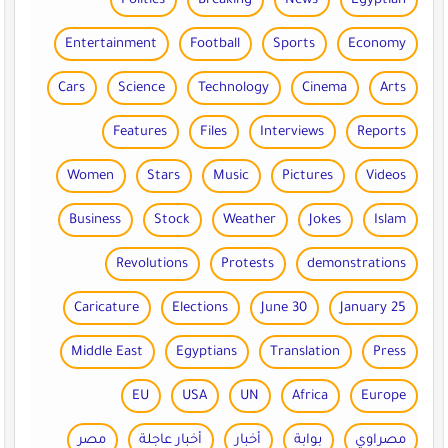
Politics
Breaking
News
Egyptian
Entertainment
Football
Sports
Economy
Cars
Science
Technology
Cinema
Arts
Features
Files
Interviews
Reports
Women
Stars
Music
Pictures
Videos
Business
Stock
Weather
Jokes
Islam
Revolutions
Protests
demonstrations
Caricature
Elections
30 June
25 January
Middle East
Egyptians
Translation
Press
EU
USA
UN
Africa
Europe
مصراوي
بوابة
أخبار
أخبار عاجلة
مصر